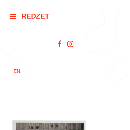
REDZĒT
EN