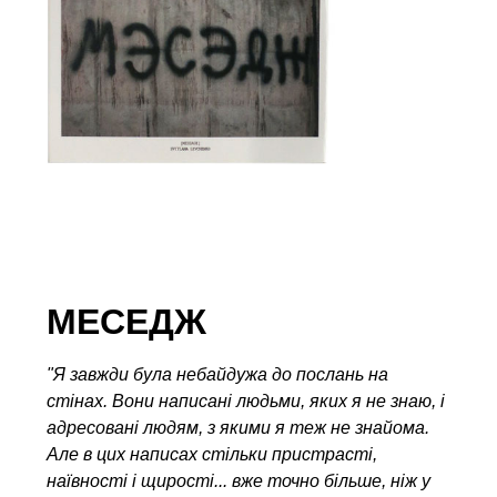
МЕСЕДЖ
"Я завжди була небайдужа до послань на
стінах. Вони написані людьми, яких я не знаю, і
адресовані людям, з якими я теж не знайома.
Але в цих написах стільки пристрасті,
наївності і щирості... вже точно більше, ніж у