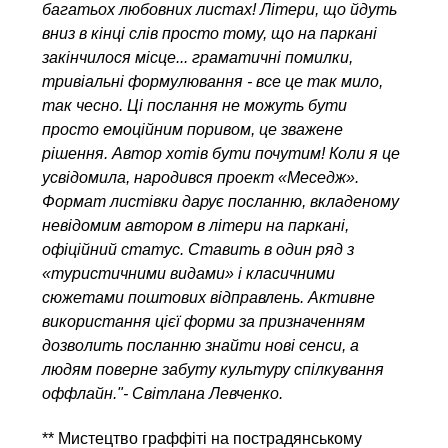
багатьох любовних листах! Літери, що йдуть
вниз в кінці слів просто тому, що на паркані
закінчилося місце... граматичні помилки,
тривіальні формулювання - все це так мило,
так чесно. Ці послання не можуть бути
просто емоційним поривом, це зважене
рішення. Автор хотів бути почутим! Коли я це
усвідомила, народився проект «Меседж».
Формат листівки дарує посланню, вкладеному
невідомим автором в літери на паркані,
офіційний статус. Ставить в один ряд з
«туристичними видами» і класичними
сюжетами поштових відправлень. Активне
використання цієї форми за призначенням
дозволить посланню знайти нові сенси, а
людям поверне забуту культуру спілкування
оффлайн."- Світлана Левченко.
** Мистецтво граффіті на пострадянському