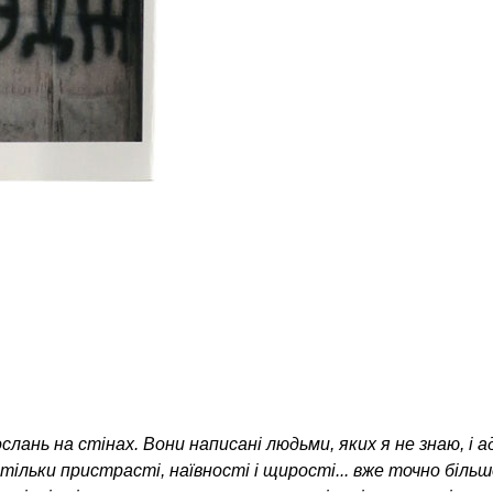
слань на стінах. Вони написані людьми, яких я не знаю, і 
стільки пристрасті, наївності і щирості... вже точно біль