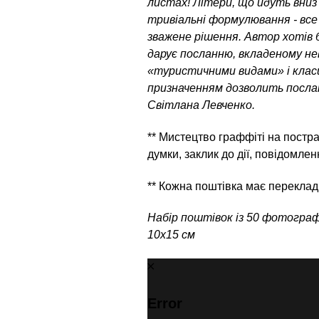
листах! Літери, що йдуть вниз в
тривіальні формулювання - все
зважене рішення. Автор хотів 
дарує посланню, вкладеному не
«туристичними видами» і клас
призначенням дозволить послан
Світлана Левченко.
** Мистецтво граффіті на постра
думки, заклик до дії, повідомле
** Кожна поштівка має переклад
Набір поштівок із 50 фотограф
10х15 cм
Error