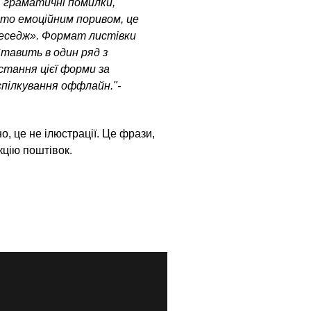
.. граматичні помилки,
сто емоційним поривом, це
Меседж». Формат листівки
Ставить в один ряд з
тання цієї форми за
спілкування оффлайн."-
о, це не ілюстрації. Це фрази,
кцію поштівок.