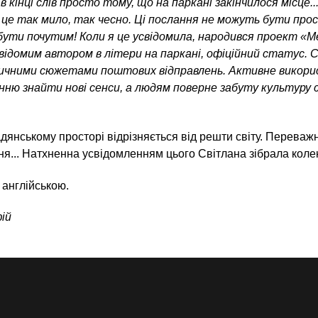
 кінці слів просто тому, що на паркані закінчилося місце.
 це так мило, так чесно. Ці послання не можуть бути про
бути почутим! Коли я це усвідомила, народився проект «
відомим автором в літери на паркані, офіційний статус. 
ичними сюжетами поштових відправлень. Активне викорис
ню знайти нові сенси, а людям поверне забуту культуру 
дянському просторі відрізняється від решти світу. Переважн
ння... Натхненна усвідомленням цього Світлана зібрала коле
 англійською.
ій