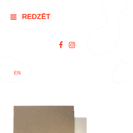
REDZĒT
EN