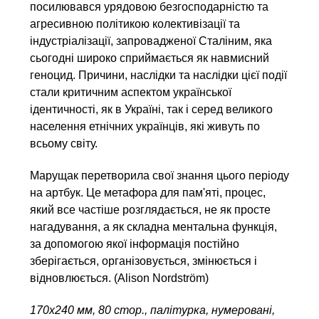
посилювався урядовою безгосподарністю та
агресивною політикою колективізації та
індустріалізації, запровадженої Сталіним, яка
сьогодні широко сприймається як навмисний
геноцид. Причини, наслідки та наслідки цієї події
стали критичним аспектом української
ідентичності, як в Україні, так і серед великого
населення етнічних українців, які живуть по
всьому світу.
Марущак перетворила свої знання цього періоду
на артбук. Це метафора для пам'яті, процес,
який все частіше розглядається, не як просте
нагадування, а як складна ментальна функція,
за допомогою якої інформація постійно
зберігається, організовується, змінюється і
відновлюється. (Alison Nordström)
170х240 мм, 80 стор., палітурка, нумеровані,