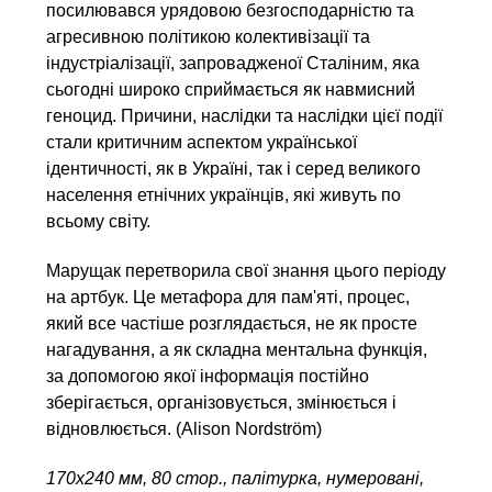
посилювався урядовою безгосподарністю та
агресивною політикою колективізації та
індустріалізації, запровадженої Сталіним, яка
сьогодні широко сприймається як навмисний
геноцид. Причини, наслідки та наслідки цієї події
стали критичним аспектом української
ідентичності, як в Україні, так і серед великого
населення етнічних українців, які живуть по
всьому світу.
Марущак перетворила свої знання цього періоду
на артбук. Це метафора для пам'яті, процес,
який все частіше розглядається, не як просте
нагадування, а як складна ментальна функція,
за допомогою якої інформація постійно
зберігається, організовується, змінюється і
відновлюється. (Alison Nordström)
170х240 мм, 80 стор., палітурка, нумеровані,