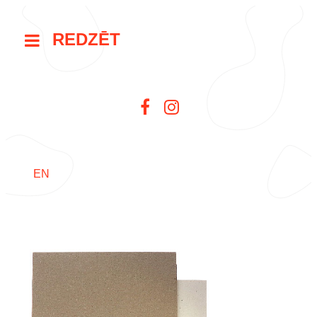
REDZĒT
EN