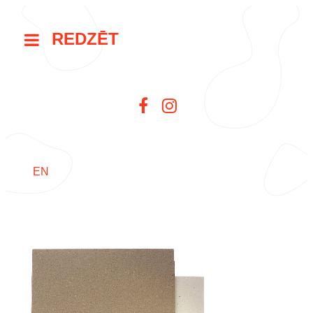
REDZĒT
EN