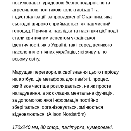
посилювався урядовою безгосподарністю та
агресивною політикою колективізації та
індустріалізації, запровадженої Сталіним, яка
сьогодні широко сприймається як навмисний
геноцид. Причини, наслідки та наслідки цієї події
стали критичним аспектом української
ідентичності, як в Україні, так і серед великого
населення етнічних українців, які живуть по
всьому світу.
Марущак перетворила свої знання цього періоду
на артбук. Це метафора для пам'яті, процес,
який все частіше розглядається, не як просте
нагадування, а як складна ментальна функція,
за допомогою якої інформація постійно
зберігається, організовується, змінюється і
відновлюється. (Alison Nordström)
170х240 мм, 80 стор., палітурка, нумеровані,