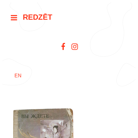
REDZĒT
EN