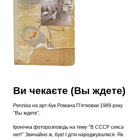
Ви чекаєте (Вы ждете)
Репліка на арт-бук Романа П'ятковки 1989 року
"Вы ждете".
Іронічна фоторозповідь на тему "В СССР секса
нет!" Звичайно ж, був! І діти народжувалися. Як