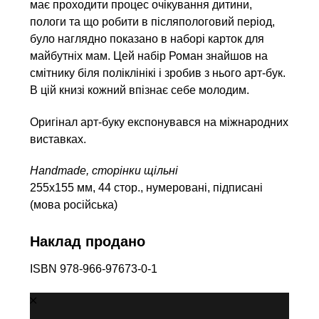
має проходити процес очікування дитини,
пологи та що робити в післяпологовий період,
було наглядно показано в наборі карток для
майбутніх мам. Цей набір Роман знайшов на
смітнику біля поліклінікі і зробив з нього арт-бук.
В цій книзі кожний впізнає себе молодим.
Оригінал арт-буку експонувався на міжнародних
виставках.
Handmade, сторінки щільні
255х155 мм, 44 стор., нумеровані, підписані
(мова російська)
Наклад продано
ISBN 978-966-97673-0-1