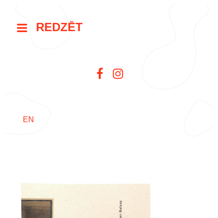
REDZĒT
EN