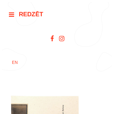
REDZĒT
EN