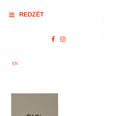
REDZĒT
EN