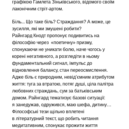
графікою Гамлета Зіньківського, відомого своїм
лаконічним стріт-артом.
Біль... Що таке біль? Страждання? А може, це
зусилля, які ми змушені робити?
Райнгард Кнодт пропонує подивитись на
філософію через «поетичну» призму,
спонукаючи не уникати болю, наче чогось у
корені негативного, а розгледіти в ньому
фундаментальний сигнал, імпульс до
відновлення балансу, стан переосмислення.
Адже біль є природним, невід’ємним атрибутом
життя: туга за втратою, потяг душі, ціла палітра
любовних страждань, сум за батьківським
домом. Райнгард тематизує базові ситуації:
я занедужав, одружився, маю шефа, дитину…
Філософські тези щільно вплетені
в літературний текст, що робить читання
медитативним, спонукає прожити життя