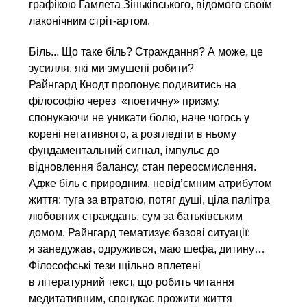
графікою Гамлета Зіньківського, відомого своїм
лаконічним стріт-артом.
Біль... Що таке біль? Страждання? А може, це
зусилля, які ми змушені робити?
Райнгард Кнодт пропонує подивитись на
філософію через «поетичну» призму,
спонукаючи не уникати болю, наче чогось у
корені негативного, а розгледіти в ньому
фундаментальний сигнал, імпульс до
відновлення балансу, стан переосмислення.
Адже біль є природним, невід’ємним атрибутом
життя: туга за втратою, потяг душі, ціла палітра
любовних страждань, сум за батьківським
домом. Райнгард тематизує базові ситуації:
я занедужав, одружився, маю шефа, дитину…
Філософські тези щільно вплетені
в літературний текст, що робить читання
медитативним, спонукає прожити життя