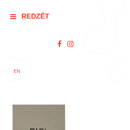
REDZĒT
EN