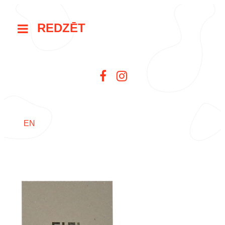
REDZĒT
EN