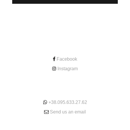
CONTACT
Facebook
Instagram
ONLINE
+38.095.633.27.62
Send us an email