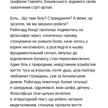
графікою Гамлета Зіньківського, відомого своїм
лаконічним стріт-артом.
Біль... Що таке біль? Страждання? А може, це
зусилля, які ми змушені робити?
Райнгард Кнодт пропонує подивитись на
філософію через «поетичну» призму,
спонукаючи не уникати болю, наче чогось у
корені негативного, а розгледіти в ньому
фундаментальний сигнал, імпульс до
відновлення балансу, стан переосмислення.
Адже біль є природним, невід’ємним атрибутом
життя: туга за втратою, потяг душі, ціла палітра
любовних страждань, сум за батьківським
домом. Райнгард тематизує базові ситуації:
я занедужав, одружився, маю шефа, дитину…
Філософські тези щільно вплетені
в літературний текст, що робить читання
медитативним, спонукає прожити життя