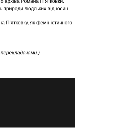
го архіва Романа П’ятковки.
ть природи людських відносин.
а П'ятковку, як феміністичного
 перекладачами.)