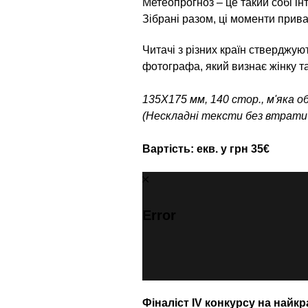
Метеопрогноз – це такий собі і
Зібрані разом, ці моменти прив
Читачі з різних країн стверджую
фотографа, який визнає жінку та
135X175 мм, 140 стор., м'яка о
(Нескладні тексти без втрати
Вартість: екв. у грн 35€
Error
Фіналіст IV конкурсу на найк