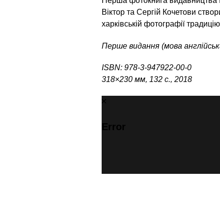
Перша фотокнига видавництва
Віктор та Сергій Кочетови ство
харківській фотографії традиці
Перше видання (мова англійськ
ISBN: 978-3-947922-00-0
318×230 мм, 132 с., 2018
Error