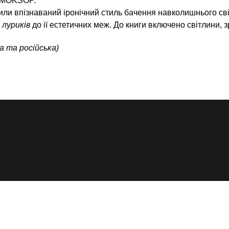
 MOKSOP.
рили впізнаваний іронічний стиль бачення навколишнього сві
ю
луриків
до ії естетичних меж. До книги включено світлини, 
а та російська)