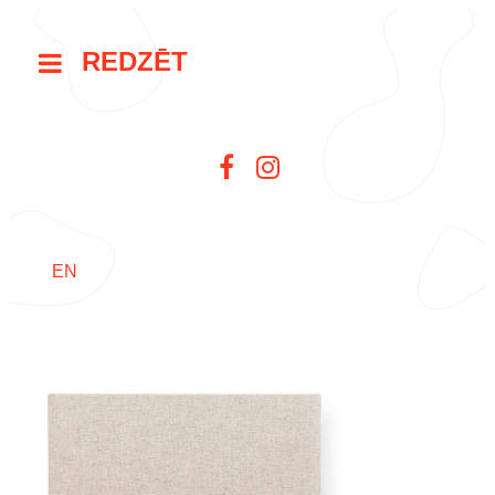
REDZĒT
EN