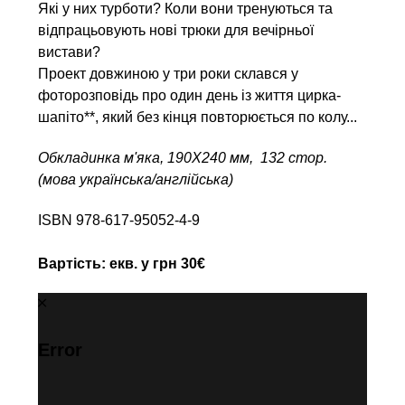
Які у них турботи? Коли вони тренуються та
відпрацьовують нові трюки для вечірньої
вистави?
Проект довжиною у три роки склався у
фоторозповідь про один день iз життя цирка-
шапіто**, який без кінця повторюється по колу...
Обкладинка м'яка, 190Х240 мм, 132 стор.
(мова українська/англійська)
ISBN 978-617-95052-4-9
Вартість: екв. у грн 30€
Error