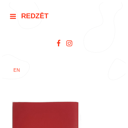
REDZĒT
EN