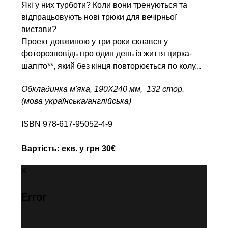
Які у них турботи? Коли вони тренуються та
відпрацьовують нові трюки для вечірньої
вистави?
Проект довжиною у три роки склався у
фоторозповідь про один день iз життя цирка-
шапіто**, який без кінця повторюється по колу...
Обкладинка м'яка, 190Х240 мм, 132 стор.
(мова українська/англійська)
ISBN 978-617-95052-4-9
Вартість: екв. у грн 30€
Error