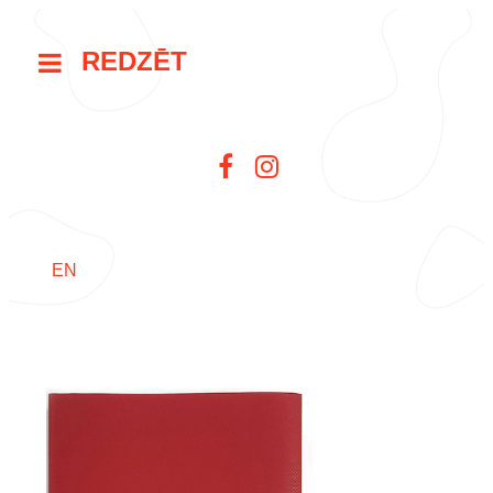
REDZĒT
EN