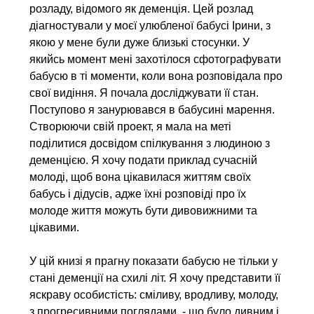
розладу, відомого як деменція. Цей розлад
діагностували у моєї улюбленої бабусі Ірини, з
якою у мене були дуже близькі стосунки. У
якийсь момент мені захотілося сфотографувати
бабусю в ті моменти, коли вона розповідала про
свої видіння. Я почала досліджувати її стан.
Поступово я занурювався в бабусині марення.
Створюючи свій проект, я мала на меті
поділитися досвідом спілкування з людиною з
деменцією. Я хочу подати приклад сучасній
молоді, щоб вона цікавилася життям своїх
бабусь і дідусів, адже їхні розповіді про їх
молоде життя можуть бути дивовижними та
цікавими.
У цій книзі я прагну показати бабусю не тільки у
стані деменції на схилі літ. Я хочу представити її
яскраву особистість: сміливу, вродливу, молоду,
з прогресивними поглядами, - що було дивним і