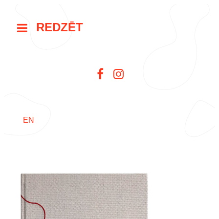
REDZĒT
EN