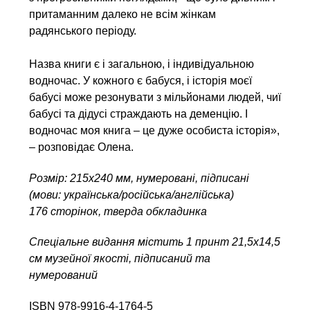
притаманним далеко не всім жінкам
радянського періоду.
Назва книги є і загальною, і індивідуальною
водночас. У кожного є бабуся, і історія моєї
бабусі може резонувати з мільйонами людей, чиї
бабусі та дідусі страждають на деменцію. І
водночас моя книга – це дуже особиста історія»,
– розповідає Олена.
Розмір: 215x240 мм, нумеровані, підписані
(мови: українська/російська/англійська)
176 сторінок, тверда обкладинка
Спеціальне видання містить 1 принт 21,5х14,5
см музейної якості, підписаний та
нумерований
ISBN 978-9916-4-1764-5