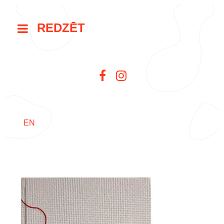
REDZĒT
EN