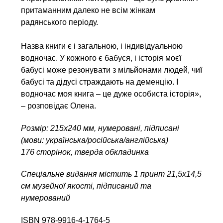
притаманним далеко не всім жінкам
радянського періоду.
Назва книги є і загальною, і індивідуальною
водночас. У кожного є бабуся, і історія моєї
бабусі може резонувати з мільйонами людей, чиї
бабусі та дідусі страждають на деменцію. І
водночас моя книга – це дуже особиста історія»,
– розповідає Олена.
Розмір: 215x240 мм, нумеровані, підписані
(мови: українська/російська/англійська)
176 сторінок, тверда обкладинка
Спеціальне видання містить 1 принт 21,5х14,5
см музейної якості, підписаний та
нумерований
ISBN 978-9916-4-1764-5