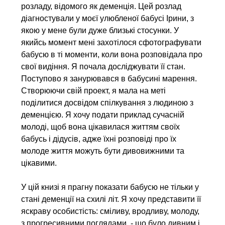
розладу, відомого як деменція. Цей розлад
діагностували у моєї улюбленої бабусі Ірини, з
якою у мене були дуже близькі стосунки. У
якийсь момент мені захотілося сфотографувати
бабусю в ті моменти, коли вона розповідала про
свої видіння. Я почала досліджувати її стан.
Поступово я занурювався в бабусині марення.
Створюючи свій проект, я мала на меті
поділитися досвідом спілкування з людиною з
деменцією. Я хочу подати приклад сучасній
молоді, щоб вона цікавилася життям своїх
бабусь і дідусів, адже їхні розповіді про їх
молоде життя можуть бути дивовижними та
цікавими.
У цій книзі я прагну показати бабусю не тільки у
стані деменції на схилі літ. Я хочу представити її
яскраву особистість: сміливу, вродливу, молоду,
з прогресивними поглядами, - що було дивним і