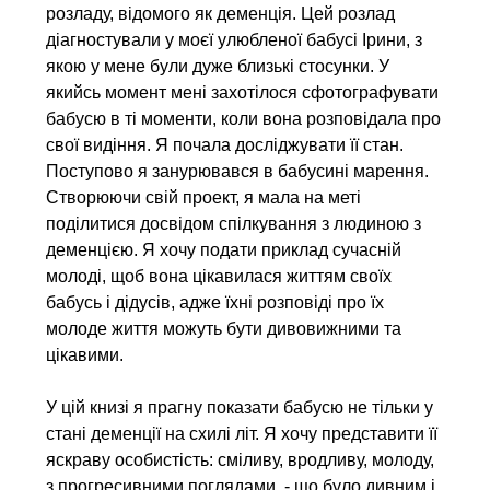
розладу, відомого як деменція. Цей розлад
діагностували у моєї улюбленої бабусі Ірини, з
якою у мене були дуже близькі стосунки. У
якийсь момент мені захотілося сфотографувати
бабусю в ті моменти, коли вона розповідала про
свої видіння. Я почала досліджувати її стан.
Поступово я занурювався в бабусині марення.
Створюючи свій проект, я мала на меті
поділитися досвідом спілкування з людиною з
деменцією. Я хочу подати приклад сучасній
молоді, щоб вона цікавилася життям своїх
бабусь і дідусів, адже їхні розповіді про їх
молоде життя можуть бути дивовижними та
цікавими.
У цій книзі я прагну показати бабусю не тільки у
стані деменції на схилі літ. Я хочу представити її
яскраву особистість: сміливу, вродливу, молоду,
з прогресивними поглядами, - що було дивним і