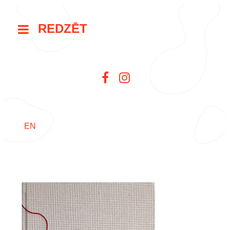
REDZĒT
EN