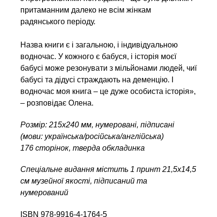
притаманним далеко не всім жінкам
радянського періоду.
Назва книги є і загальною, і індивідуальною
водночас. У кожного є бабуся, і історія моєї
бабусі може резонувати з мільйонами людей, чиї
бабусі та дідусі страждають на деменцію. І
водночас моя книга – це дуже особиста історія»,
– розповідає Олена.
Розмір: 215x240 мм, нумеровані, підписані
(мови: українська/російська/англійська)
176 сторінок, тверда обкладинка
Спеціальне видання містить 1 принт 21,5х14,5
см музейної якості, підписаний та
нумерований
ISBN 978-9916-4-1764-5