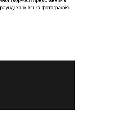
ної творчості представників
раунді харківська фотографія