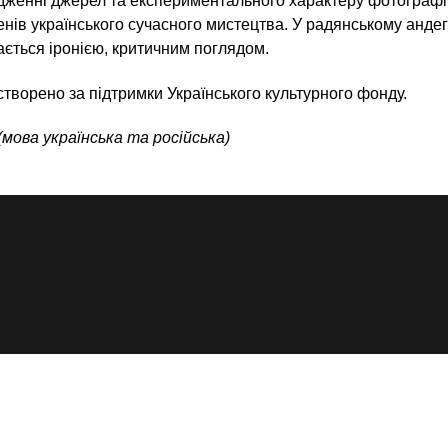
дженні джерел та експериментального характеру фотографіч
нів українського сучасного мистецтва. У радянському андег
ається іронією, критичним поглядом.
творено за підтримки Українського культурного фонду.
(мова українська та російська)