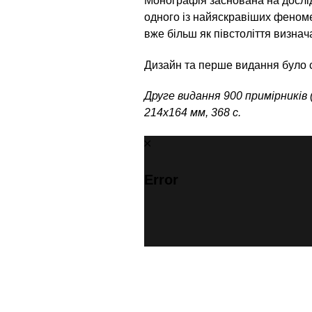
Монографія заснована на дослі
одного із найяскравіших феноме
вже більш як півстоліття визнач
Дизайн та перше видання було с
Друге видання 900 примірників 
214х164 мм, 368 с.
Error