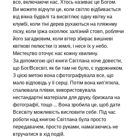
все, включаючи нас. Хтось називає це Богом.
Ви можете відчути це, коли світло відбивається
від вікна будівлі та висвітлює одну квітку на
клумбі, коли тіні дерев рухаються на пляжнму
піску, коли іржа охоплює залізний стовп, роблячи
його загадковим, коли вітер збирає вишневі
квіткові пелюстки із землі, і несе їх у небо.
Мистецтво оточує нас кожну хвилину.
За допомогою цієї книги Світлана хоче довести,
що Бог/Всесвіт, як би там не було, є художником.
З цією метою вона сфотографувала все, що
мало відповідь у її серці. Потім вона кип'ятила,
спалювала плівки, використовувала
нестандартні матеріали для друку, бризкала на
фотографії, тощо ... Вона зробила це, щоб дати
Всесвіту можливість висловити себе. Під час
роботи над книгою Світлана була просто
передавачем, просто руками, намагаючись не
втручатися в хід подій.