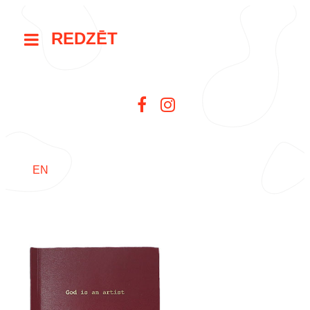
REDZĒT
EN