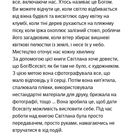
все, включаючи нас. Хтось називає це Богом.
Ви можете відчути це, коли світло відбивається
від вікна будівлі та висвітлює одну квітку на
клумбі, коли тіні дерев рухаються на пляжнму
піску, коли іржа охоплює залізний стовп, роблячи
його загадковим, коли вітер збирає вишневі
квіткові пелюстки із землі, і несе їх у небо.
Мистецтво оточує нас кожну хвилину.
За допомогою цієї книги Світлана хоче довести,
що Бог/Всесвіт, як би там не було, є художником.
З цією метою вона сфотографувала все, що
мало відповідь у її серці. Потім вона кип'ятила,
спалювала плівки, використовувала
нестандартні матеріали для друку, бризкала на
фотографії, тощо ... Вона зробила це, щоб дати
Всесвіту можливість висловити себе. Під час
роботи над книгою Світлана була просто
передавачем, просто руками, намагаючись не
втручатися в хід подій.