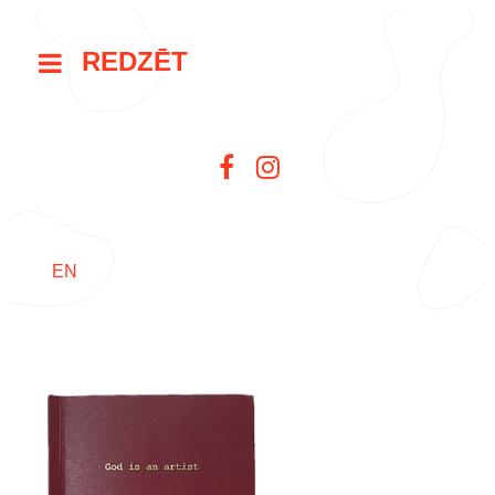
REDZĒT
EN